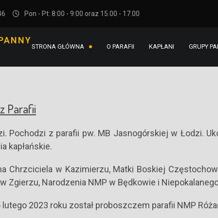
46
Pon - Pt: 8:00 - 9:00 oraz 15.00 - 17.00
 PANNY
STRONA GŁÓWNA
O PARAFII
KAPŁANI
GRUPY PA
z Parafii
zi. Pochodzi z parafii pw. MB Jasnogórskiej w Łodzi
ia kapłańskie.
ana Chrzciciela w Kazimierzu, Matki Boskiej Częstocho
y w Zgierzu, Narodzenia NMP w Będkowie i Niepokalane
25 lutego 2023 roku został proboszczem parafii NMP Ró