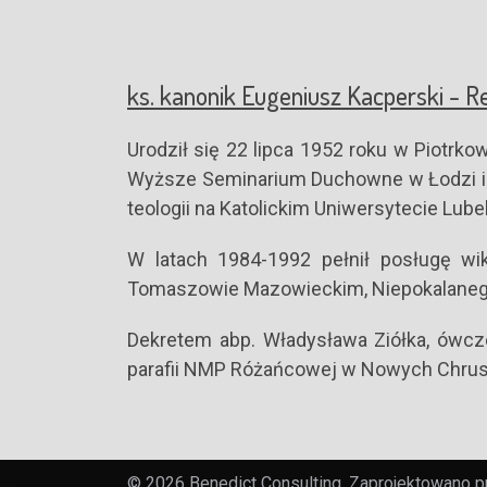
ks. kanonik Eugeniusz Kacperski - R
Urodził się 22 lipca 1952 roku w Piotrk
Wyższe Seminarium Duchowne w Łodzi i 29
teologii na Katolickim Uniwersytecie Lube
W latach 1984-1992 pełnił posługę wi
Tomaszowie Mazowieckim, Niepokalanego 
Dekretem abp. Władysława Ziółka, ówcze
parafii NMP Różańcowej w Nowych Chrust
© 2026 Benedict Consulting. Zaprojektowano 