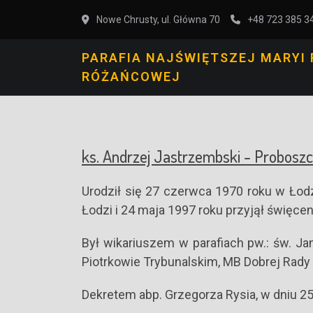
Nowe Chrusty, ul. Główna 70
+48 723 385 3
PARAFIA NAJŚWIĘTSZEJ MARYI
RÓŻAŃCOWEJ
ks. Andrzej Jastrzembski - Proboszc
Urodził się 27 czerwca 1970 roku w Łod
Łodzi i 24 maja 1997 roku przyjął święcen
Był wikariuszem w parafiach pw.: św. J
Piotrkowie Trybunalskim, MB Dobrej Rad
Dekretem abp. Grzegorza Rysia, w dniu 