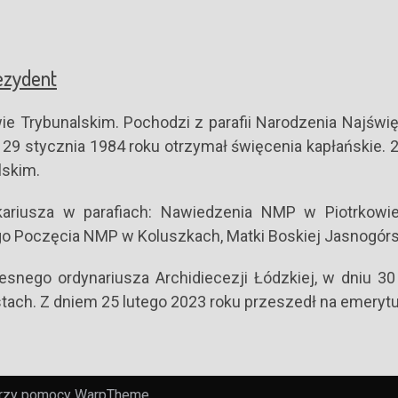
ezydent
owie Trybunalskim. Pochodzi z parafii Narodzenia Najśw
 stycznia 1984 roku otrzymał święcenia kapłańskie. 28
lskim.
kariusza w parafiach: Nawiedzenia NMP w Piotrkowi
Poczęcia NMP w Koluszkach, Matki Boskiej Jasnogórsk
snego ordynariusza Archidiecezji Łódzkiej, w dniu 3
ach. Z dniem 25 lutego 2023 roku przeszedł na emerytu
przy pomocy
WarpTheme