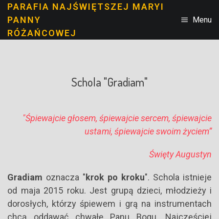
PARAFIA NAJŚWIĘTSZEJ MARYI
PANNY
Menu
RÓŻAŃCOWEJ
Schola "Gradiam"
"Śpiewajcie głosem, śpiewajcie sercem, śpiewajcie
ustami, śpiewajcie swoim życiem”
Święty Augustyn
Gradiam
oznacza "
krok po kroku
". Schola istnieje
od maja 2015 roku. Jest grupą dzieci, młodzieży i
dorosłych, którzy śpiewem i grą na instrumentach
chcą oddawać chwałę Panu Bogu. Najczęściej