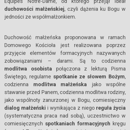
Equipes Notre-Dame, od którego przejął ideał
duchowości małżeńskiej
, czyli dążenia ku Bogu w
jedności ze współmałżonkiem.
Duchowość małżeńska proponowana w ramach
Domowego Kościoła jest realizowana poprzez
przyjęcie elementów formacyjnych nazywanych
zobowiązaniami – darami. Są to codzienna
modlitwa osobista
połączona z lekturą Pisma
Świętego, regularne
spotkanie ze słowem Bożym
,
codzienna
modlitwa małżeńska
jako wspólne
stawanie przed Panem, codzienna modlitwa rodziny,
jako wspólnoty zanurzonej w Bogu, comiesięczny
dialog małżeński
i wynikająca z niego
reguła życia
(systematyczna praca nad sobą), uczestnictwo w
comiesięcznych
spotkaniach formacyjnych
kręgu