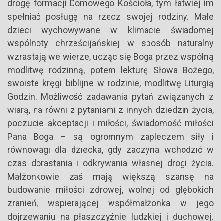
drogę formacji Domowego Kościoła, tym łatwiej im
spełniać posługę na rzecz swojej rodziny. Małe
dzieci wychowywane w klimacie świadomej
wspólnoty chrześcijańskiej w sposób naturalny
wzrastają we wierze, ucząc się Boga przez wspólną
modlitwę rodzinną, potem lekturę Słowa Bożego,
swoiste kręgi biblijne w rodzinie, modlitwę Liturgią
Godzin. Możliwość zadawania pytań związanych z
wiarą, na równi z pytaniami z innych dziedzin życia,
poczucie akceptacji i miłości, świadomość miłości
Pana Boga – są ogromnym zapleczem siły i
równowagi dla dziecka, gdy zaczyna wchodzić w
czas dorastania i odkrywania własnej drogi życia.
Małżonkowie zaś mają większą szansę na
budowanie miłości zdrowej, wolnej od głębokich
zranień, wspierającej współmałżonka w jego
dojrzewaniu na płaszczyźnie ludzkiej i duchowej.