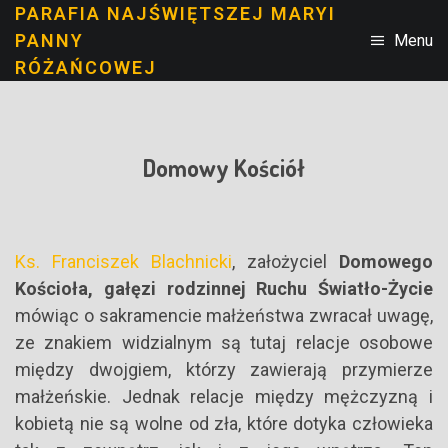
PARAFIA NAJŚWIĘTSZEJ MARYI
PANNY
Menu
RÓŻAŃCOWEJ
Domowy Kościół
Ks. Franciszek Blachnicki
, założyciel
Domowego
Kościoła, gałęzi rodzinnej Ruchu Światło-Życie
mówiąc o sakramencie małżeństwa zwracał uwagę,
ze znakiem widzialnym są tutaj relacje osobowe
między dwojgiem, którzy zawierają przymierze
małżeńskie. Jednak relacje między mężczyzną i
kobietą nie są wolne od zła, które dotyka człowieka